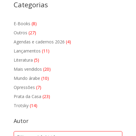
Categorias
8
E-Books
8
produtos
27
Outros
27
produtos
4
Agendas e cadernos 2026
4
produtos
11
Lançamentos
11
produtos
5
Literatura
5
produtos
20
Mais vendidos
20
produtos
10
Mundo árabe
10
produtos
7
Opressões
7
produtos
23
Prata da Casa
23
produtos
14
Trotsky
14
produtos
Autor