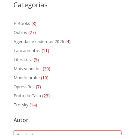
Categorias
8
E-Books
8
produtos
27
Outros
27
produtos
4
Agendas e cadernos 2026
4
produtos
11
Lançamentos
11
produtos
5
Literatura
5
produtos
20
Mais vendidos
20
produtos
10
Mundo árabe
10
produtos
7
Opressões
7
produtos
23
Prata da Casa
23
produtos
14
Trotsky
14
produtos
Autor