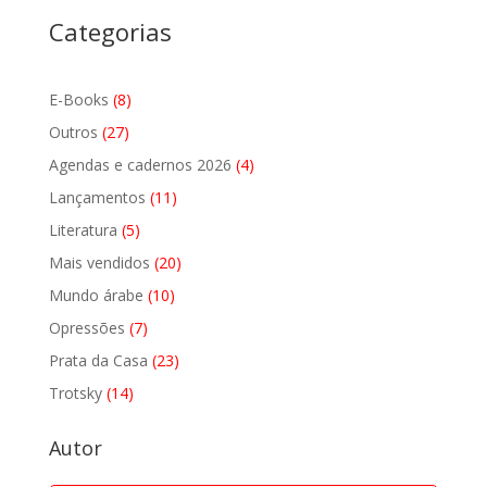
Categorias
8
E-Books
8
produtos
27
Outros
27
produtos
4
Agendas e cadernos 2026
4
produtos
11
Lançamentos
11
produtos
5
Literatura
5
produtos
20
Mais vendidos
20
produtos
10
Mundo árabe
10
produtos
7
Opressões
7
produtos
23
Prata da Casa
23
produtos
14
Trotsky
14
produtos
Autor