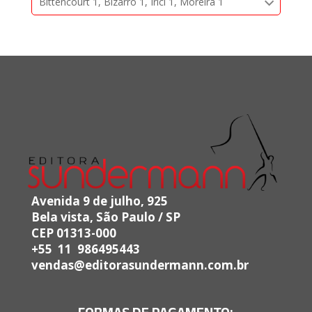
Bittencourt 1, Bizarro 1, Irici 1, Moreira 1
Avenida 9 de julho, 925
Bela vista, São Paulo / SP
CEP 01313-000
+55 11 986495443
vendas@editorasundermann.com.br