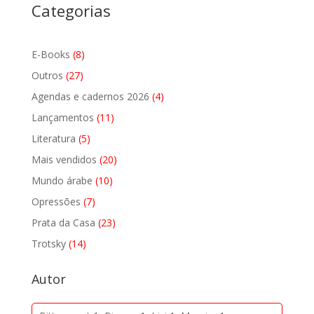
Categorias
8
E-Books
8
produtos
27
Outros
27
produtos
4
Agendas e cadernos 2026
4
produtos
11
Lançamentos
11
produtos
5
Literatura
5
produtos
20
Mais vendidos
20
produtos
10
Mundo árabe
10
produtos
7
Opressões
7
produtos
23
Prata da Casa
23
produtos
14
Trotsky
14
produtos
Autor