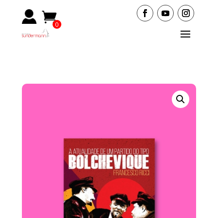
0
Ite
ms