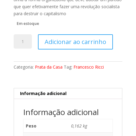
que quer efetivamente fazer uma revolução socialista
para destruir o capitalismo
Em estoque
Atualidade
Adicionar ao carrinho
de
um
Partido
tipo
Categoria:
Prata da Casa
Tag:
Francesco Ricci
Bolchevique
quantidade
Informação adicional
Informação adicional
Peso
0,162 kg