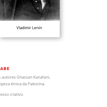
Vladimir Lenin
RABE
s autores Ghassan Kanafani,
mpeza étnica da Palestina.
esso criativo.