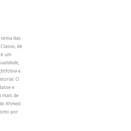
o tema das
 Classe, de
 é um
alidade,
gbtfobia e
torial. O
lasse e
á mais de
 de Ahmed
lismo por