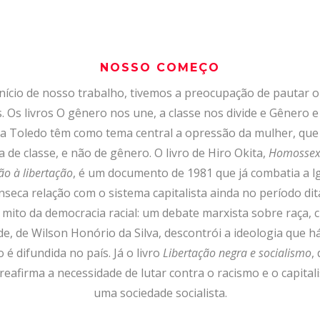
NOSSO COME
Ç
O
nício de nosso trabalho, tivemos a preocupação de pautar 
 Os livros O gênero nos une, a classe nos divide e Gênero e
lia Toledo têm como tema central a opressão da mulher, que
 de classe, e não de gênero. O livro de Hiro Okita,
Homossexu
ão à libertação
, é um documento de 1981 que já combatia a l
ínseca relação com o sistema capitalista ainda no período dita
O mito da democracia racial: um debate marxista sobre raça, c
de, de Wilson Honório da Silva, descontrói a ideologia que h
 é difundida no país. Já o livro
Libertação negra e socialismo
,
reafirma a necessidade de lutar contra o racismo e o capita
uma sociedade socialista.