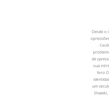
Desde o i
opressões.
Cecí
problema
da opress
sua intr
livro 
identida
um século
Shawki, 