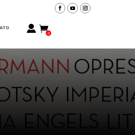
ATO
0
Items