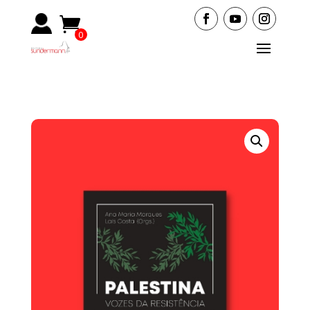
0
Ite
ms