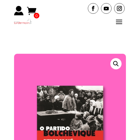
0
Ite
ms