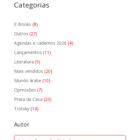
Categorias
8
E-Books
8
produtos
27
Outros
27
produtos
4
Agendas e cadernos 2026
4
produtos
11
Lançamentos
11
produtos
5
Literatura
5
produtos
20
Mais vendidos
20
produtos
10
Mundo árabe
10
produtos
7
Opressões
7
produtos
23
Prata da Casa
23
produtos
14
Trotsky
14
produtos
Autor