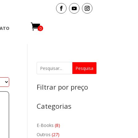
ATO
0
Items
Pesquisa
Filtrar por preço
Categorias
8
E-Books
8
produtos
27
Outros
27