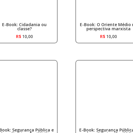
E-Book: Cidadania ou
E-Book: O Oriente Médio 
classe?
perspectiva marxista
R$
10,00
R$
10,00
Book: Segurança Pública e
E-Book: Segurança Públic