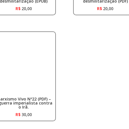
desmilitarização (EPUB)
desmilitarização (PDF)
R$
20,00
R$
20,00
arxismo Vivo Nº22 (PDF) –
guerra imperialista contra
o Irã.
R$
30,00