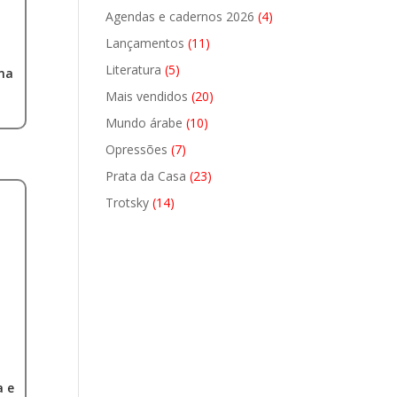
produtos
4
Agendas e cadernos 2026
4
produtos
11
Lançamentos
11
produtos
5
Literatura
5
na
produtos
20
Mais vendidos
20
produtos
10
Mundo árabe
10
produtos
7
Opressões
7
produtos
23
Prata da Casa
23
produtos
14
Trotsky
14
produtos
a e