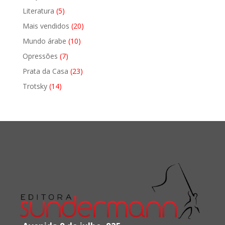
produtos
5
Literatura
5
produtos
20
Mais vendidos
20
produtos
10
Mundo árabe
10
produtos
7
Opressões
7
produtos
23
Prata da Casa
23
produtos
14
Trotsky
14
produtos