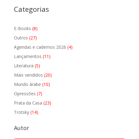
Categorias
8
E-Books
8
produtos
27
Outros
27
produtos
4
Agendas e cadernos 2026
4
produtos
11
Lançamentos
11
produtos
5
Literatura
5
produtos
20
Mais vendidos
20
produtos
10
Mundo árabe
10
produtos
7
Opressões
7
produtos
23
Prata da Casa
23
produtos
14
Trotsky
14
produtos
Autor