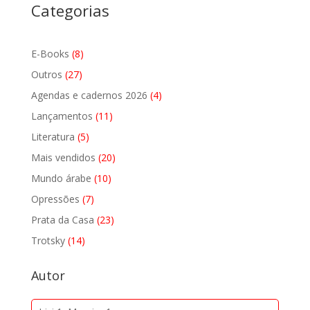
Categorias
8
E-Books
8
produtos
27
Outros
27
produtos
4
Agendas e cadernos 2026
4
produtos
11
Lançamentos
11
produtos
5
Literatura
5
produtos
20
Mais vendidos
20
produtos
10
Mundo árabe
10
produtos
7
Opressões
7
produtos
23
Prata da Casa
23
produtos
14
Trotsky
14
produtos
Autor