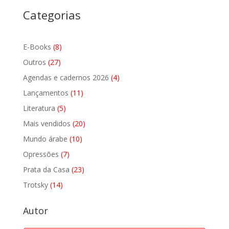
Categorias
8
E-Books
8
produtos
27
Outros
27
produtos
4
Agendas e cadernos 2026
4
produtos
11
Lançamentos
11
produtos
5
Literatura
5
produtos
20
Mais vendidos
20
produtos
10
Mundo árabe
10
produtos
7
Opressões
7
produtos
23
Prata da Casa
23
produtos
14
Trotsky
14
produtos
Autor