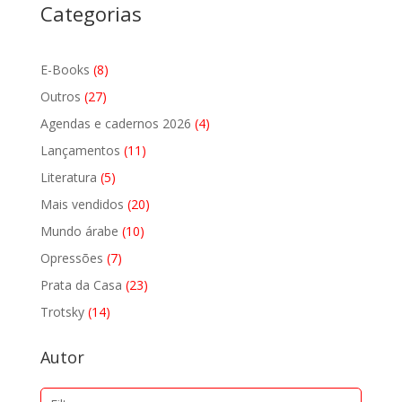
Categorias
8
E-Books
8
produtos
27
Outros
27
produtos
4
Agendas e cadernos 2026
4
produtos
11
Lançamentos
11
produtos
5
Literatura
5
produtos
20
Mais vendidos
20
produtos
10
Mundo árabe
10
produtos
7
Opressões
7
produtos
23
Prata da Casa
23
produtos
14
Trotsky
14
produtos
Autor