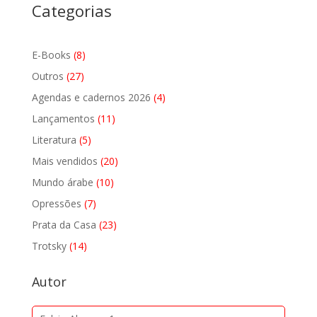
Categorias
8
E-Books
8
produtos
27
Outros
27
produtos
4
Agendas e cadernos 2026
4
produtos
11
Lançamentos
11
produtos
5
Literatura
5
produtos
20
Mais vendidos
20
produtos
10
Mundo árabe
10
produtos
7
Opressões
7
produtos
23
Prata da Casa
23
produtos
14
Trotsky
14
produtos
Autor