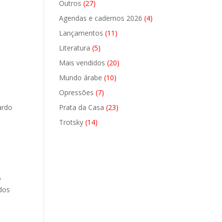
27
Outros
27
produtos
4
Agendas e cadernos 2026
4
produtos
11
Lançamentos
11
l
produtos
5
Literatura
5
produtos
20
Mais vendidos
20
produtos
10
Mundo árabe
10
produtos
7
Opressões
7
produtos
23
ardo
Prata da Casa
23
produtos
14
Trotsky
14
produtos
o
 dos