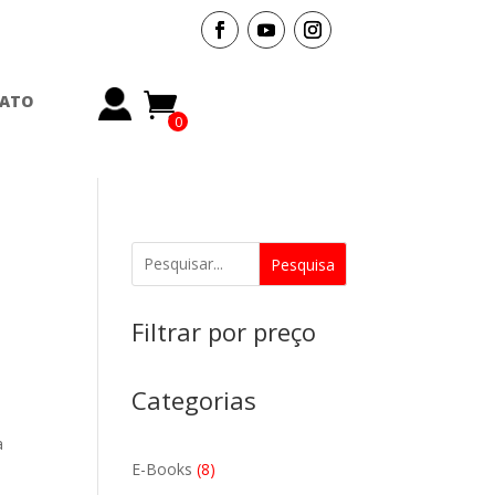
ATO
0
Items
Pesquisa
Filtrar por preço
Categorias
a
8
E-Books
8
produtos