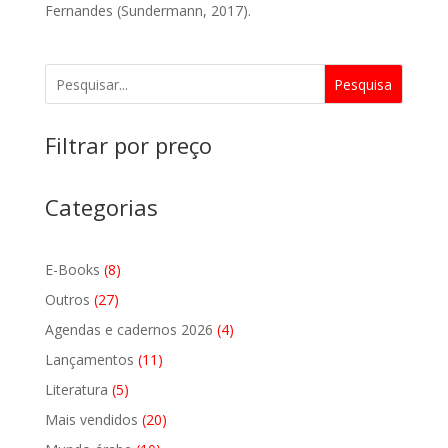
Fernandes (Sundermann, 2017).
Pesquisa
Filtrar por preço
Categorias
8
E-Books
8
produtos
27
Outros
27
produtos
4
Agendas e cadernos 2026
4
produtos
11
Lançamentos
11
produtos
5
Literatura
5
produtos
20
Mais vendidos
20
produtos