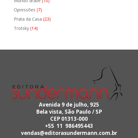
10
Mundo árabe
10
produtos
7
Opressões
7
produtos
23
Prata da Casa
23
produtos
14
Trotsky
14
produtos
Avenida 9 de julho, 925
Bela vista, São Paulo / SP
CEP 01313-000
+55 11 986495443
vendas@editorasundermann.com.br