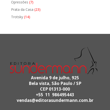
produtos
7
Opressões
7
produtos
23
Prata da Casa
23
produtos
14
Trotsky
14
produtos
Avenida 9 de julho, 925
Bela vista, São Paulo / SP
CEP 01313-000
+55 11 986495443
vendas@editorasundermann.com.br