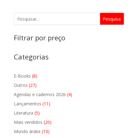
Pesquisa
Filtrar por preço
Categorias
8
E-Books
8
produtos
27
Outros
27
produtos
4
Agendas e cadernos 2026
4
produtos
11
Lançamentos
11
produtos
5
Literatura
5
produtos
20
Mais vendidos
20
produtos
10
Mundo árabe
10