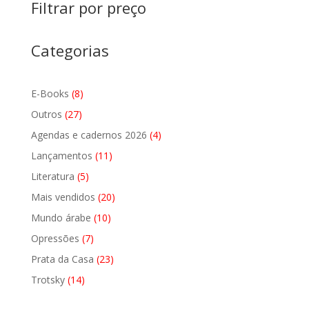
Filtrar por preço
Categorias
8
E-Books
8
produtos
27
Outros
27
produtos
4
Agendas e cadernos 2026
4
produtos
11
Lançamentos
11
produtos
5
Literatura
5
produtos
20
Mais vendidos
20
produtos
10
Mundo árabe
10
produtos
7
Opressões
7
produtos
23
Prata da Casa
23
produtos
14
Trotsky
14
produtos