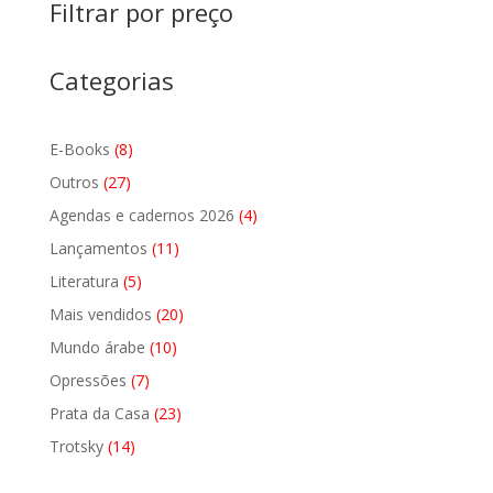
Filtrar por preço
Categorias
8
E-Books
8
produtos
27
Outros
27
produtos
4
Agendas e cadernos 2026
4
produtos
11
Lançamentos
11
produtos
5
Literatura
5
produtos
20
Mais vendidos
20
produtos
10
Mundo árabe
10
produtos
7
Opressões
7
produtos
23
Prata da Casa
23
produtos
14
Trotsky
14
produtos