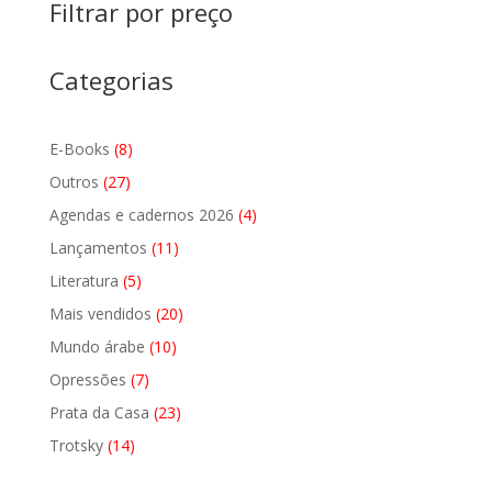
Filtrar por preço
Categorias
8
E-Books
8
produtos
27
Outros
27
produtos
4
Agendas e cadernos 2026
4
produtos
11
Lançamentos
11
produtos
5
Literatura
5
produtos
20
Mais vendidos
20
produtos
10
Mundo árabe
10
produtos
7
Opressões
7
produtos
23
Prata da Casa
23
produtos
14
Trotsky
14
produtos