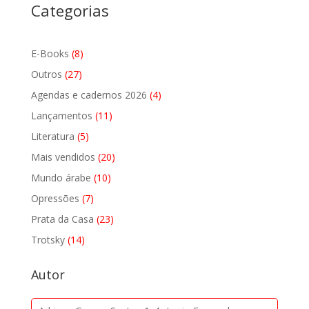
Categorias
8
E-Books
8
produtos
27
Outros
27
produtos
4
Agendas e cadernos 2026
4
produtos
11
Lançamentos
11
produtos
5
Literatura
5
produtos
20
Mais vendidos
20
produtos
10
Mundo árabe
10
produtos
7
Opressões
7
produtos
23
Prata da Casa
23
produtos
14
Trotsky
14
produtos
Autor