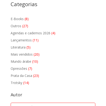
Categorias
8
E-Books
8
produtos
27
Outros
27
produtos
4
Agendas e cadernos 2026
4
produtos
11
Lançamentos
11
produtos
5
Literatura
5
produtos
20
Mais vendidos
20
produtos
10
Mundo árabe
10
produtos
7
Opressões
7
produtos
23
Prata da Casa
23
produtos
14
Trotsky
14
produtos
Autor