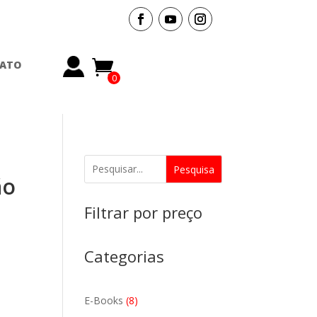
ATO
0
Ite
ms
Pesquisa
ão
Filtrar por preço
Categorias
8
E-Books
8
produtos