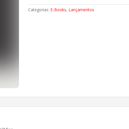
Pública
e
Categorias:
E-Books
,
Lançamentos
desmilitarização
(EPUB)
quantidade