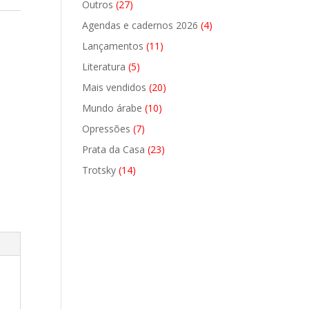
27
Outros
27
produtos
4
Agendas e cadernos 2026
4
produtos
11
Lançamentos
11
produtos
5
Literatura
5
produtos
20
Mais vendidos
20
produtos
10
Mundo árabe
10
produtos
7
Opressões
7
produtos
23
Prata da Casa
23
produtos
14
Trotsky
14
produtos