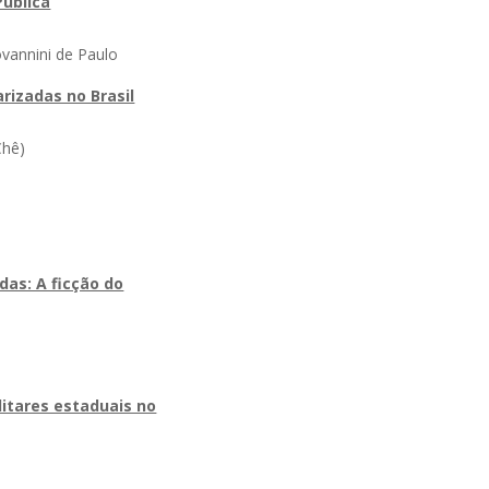
Pública
ovannini de Paulo
arizadas no Brasil
Chê)
adas: A ficção do
litares estaduais no