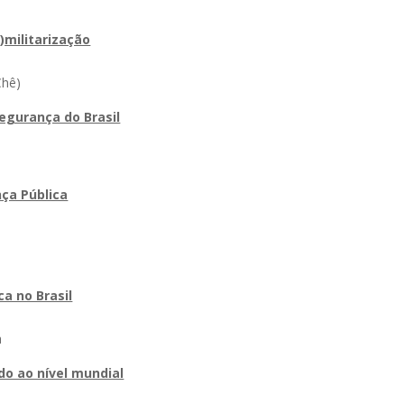
)militarização
Chê)
egurança do Brasil
nça Pública
a no Brasil
a
do ao nível mundial