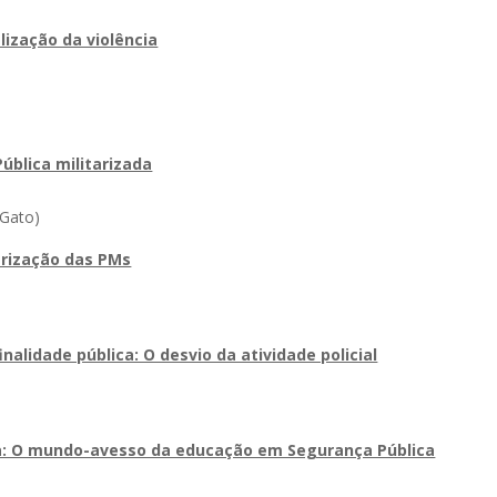
alização da violência
ública militarizada
(Gato)
arização das PMs
finalidade pública: O desvio da atividade policial
va: O mundo-avesso da educação em Segurança Pública