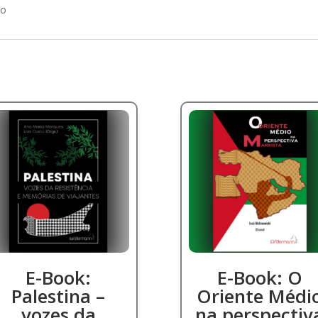
ro
E-Book:
E-Book: O
Palestina –
Oriente Médi
vozes da
na perspectiv