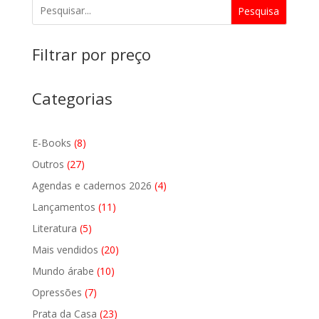
Pesquisa
Filtrar por preço
Categorias
8
E-Books
8
produtos
27
Outros
27
produtos
4
Agendas e cadernos 2026
4
produtos
11
Lançamentos
11
produtos
5
Literatura
5
produtos
20
Mais vendidos
20
produtos
10
Mundo árabe
10
produtos
7
Opressões
7
produtos
23
Prata da Casa
23