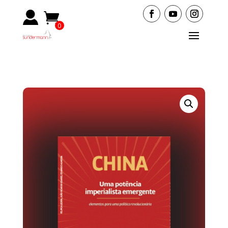
0
Ite
ms