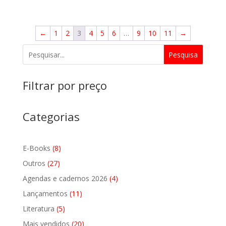
←
1
2
3
4
5
6
…
9
10
11
→
Pesquisa
Filtrar por preço
Categorias
8
E-Books
8
produtos
27
Outros
27
produtos
4
Agendas e cadernos 2026
4
produtos
11
Lançamentos
11
produtos
5
Literatura
5
produtos
20
Mais vendidos
20