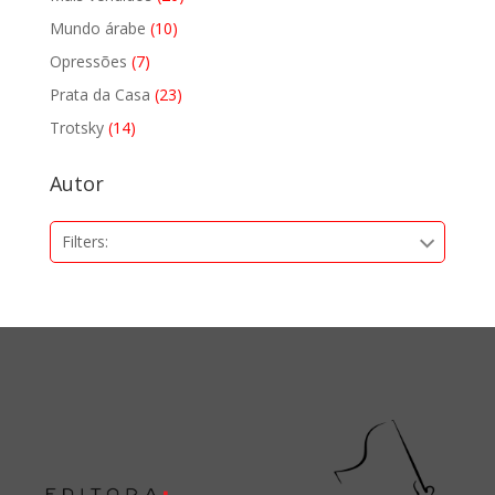
produtos
10
Mundo árabe
10
produtos
7
Opressões
7
produtos
23
Prata da Casa
23
produtos
14
Trotsky
14
produtos
Autor
Filters: